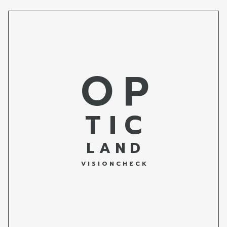
O P
T I C
L A N D
V I S I O N C H E C K