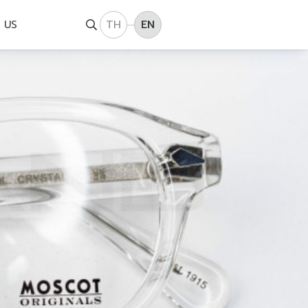
TH
EN
 US