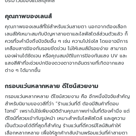
ประจำวันของแต่ละบุคคล
คุณภาพของเลนส์
คุณภาพของเลนส์ที่ใช่สำหรับแว่นสายตา นอกจากต้องเลือก
เลนส์ให้เหมาะสมกับปัญหาสายตาและไลฟ์สไตล์ส่วนตัวแล้ว ก็
ควรที่จะคำนึงถึงปัจจัยอื่น ๆ เช่น ความโปร่งใส โดยอาจมีการ
เคลือบสารป้องกันรอยขีดข่วน ไม่ให้เลนส์มีรอยง่าย สามารถ
มองผ่านได้ชัดเจน หรือคุณสมบัติในการป้องกันแสง UV และ
แสงสีฟ้าที่จะช่วยปกป้องดวงตาจากอันตรายที่เกิดจากแสง
ต่าง ๆ ได้มากขึ้น
กรอบแว่นหลากหลาย ดีไซน์สวยงาม
กรอบแว่นหลากหลาย ดีไซน์สวยงาม คือ อีกหนึ่งปัจจัยสำคัญ
สำหรับนิยามของวลีที่ว่า “ร้านแว่นที่ดี ต้องมีสินค้าที่ตอบ
โจทย์” เพราะไม่ใช่เพียงมิติด้านคุณภาพเท่านั้นที่ต้องคำนึง แต่
ดีไซน์ที่สวยเข้ากับรูปหน้า เหมาะสำหรับไลฟ์สไตล์ และชูความ
เป็นตัวเองได้ดีที่สุดก็สำคัญ ร้านแว่นที่ดีควรมีไลน์สินค้าให้
เลือกหลากหลาย เพื่อให้ลูกค้ากลับบ้านพร้อมแว่นที่ค่าสายตา