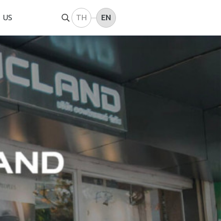
TH
EN
 US