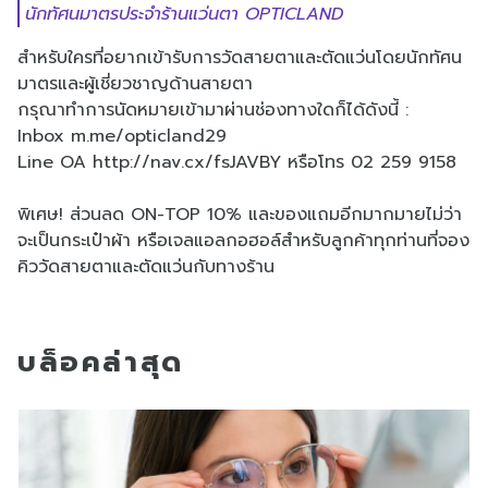
นักทัศนมาตรประจำร้านแว่นตา OPTICLAND
สำหรับใครที่อยากเข้ารับการวัดสายตาและตัดแว่นโดยนักทัศน
มาตรและผู้เชี่ยวชาญด้านสายตา
กรุณาทำการนัดหมายเข้ามาผ่านช่องทางใดก็ได้ดังนี้ :
Inbox
m.me/opticland29
Line OA
http://nav.cx/fsJAVBY
หรือโทร 02 259 9158
พิเศษ! ส่วนลด ON-TOP 10% และของแถมอีกมากมายไม่ว่า
จะเป็นกระเป๋าผ้า หรือเจลแอลกอฮอล์สำหรับลูกค้าทุกท่านที่จอง
คิววัดสายตาและตัดแว่นกับทางร้าน
บล็อคล่าสุด