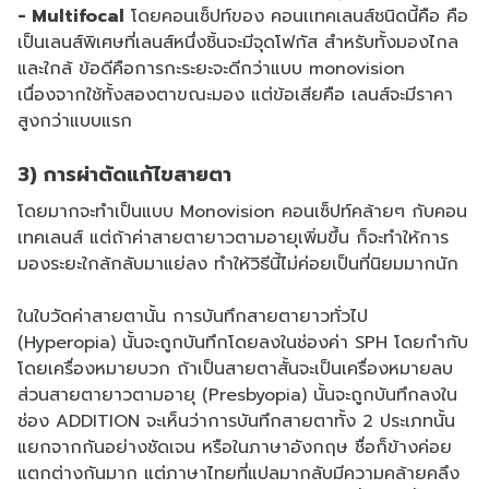
- Multifocal
โดยคอนเซ็ปท์ของ คอนเเทคเลนส์ชนิดนี้คือ คือ
เป็นเลนส์พิเศษที่เลนส์หนึ่งชิ้นจะมีจุดโฟกัส สำหรับทั้งมองไกล
และใกล้ ข้อดีคือการกะระยะจะดีกว่าแบบ monovision
เนื่องจากใช้ทั้งสองตาขณะมอง แต่ข้อเสียคือ เลนส์จะมีราคา
สูงกว่าแบบแรก
3) การผ่าตัดแก้ไขสายตา
โดยมากจะทำเป็นแบบ Monovision คอนเซ็ปท์คล้ายๆ กับคอน
เทคเลนส์ แต่ถ้าค่าสายตายาวตามอายุเพิ่มขึ้น ก็จะทำให้การ
มองระยะใกล้กลับมาแย่ลง ทำให้วิธีนี้ไม่ค่อยเป็นที่นิยมมากนัก
ในใบวัดค่าสายตานั้น การบันทึกสายตายาวทั่วไป
(Hyperopia) นั้นจะถูกบันทึกโดยลงในช่องค่า SPH โดยกำกับ
โดยเครื่องหมายบวก ถ้าเป็นสายตาสั้นจะเป็นเครื่องหมายลบ
ส่วนสายตายาวตามอายุ (Presbyopia) นั้นจะถูกบันทึกลงใน
ช่อง ADDITION จะเห็นว่าการบันทึกสายตาทั้ง 2 ประเภทนั้น
แยกจากกันอย่างชัดเจน หรือในภาษาอังกฤษ ชื่อก็ข้างค่อย
แตกต่างกันมาก แต่ภาษาไทยที่แปลมากลับมีความคล้ายคลึง