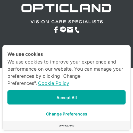
© 2023 company All Rights Reserved. |
Terms & Conditions
|
We use cookies
Privacy Policy
|
Other Policies
We use cookies to improve your experience and
performance on our website. You can manage your
preferences by clicking "Change
Preferences".
Cookie Policy
Accept All
Change Preferences