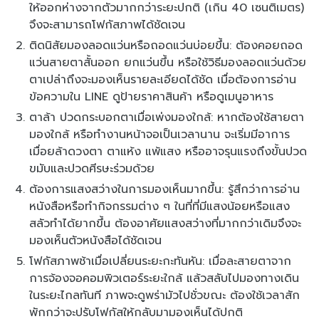
ให้ออกห่างจากตัวมากกว่าระยะปกติ (เกิน 40 เซนติเมตร)
จึงจะสามารถโฟกัสภาพได้ชัดเจน
ติดนิสัยมองลอดแว่นหรือถอดแว่นบ่อยขึ้น: ต้องคอยถอด
แว่นสายตาสั้นออก ยกแว่นขึ้น หรือใช้วิธีมองลอดแว่นด้วย
ตาเปล่าถึงจะมองเห็นรายละเอียดได้ชัด เมื่อต้องการอ่าน
ข้อความใน LINE ดูป้ายราคาสินค้า หรือดูเมนูอาหาร
ตาล้า ปวดกระบอกตาเมื่อเพ่งมองใกล้: หากต้องใช้สายตา
มองใกล้ หรือทำงานหน้าจอเป็นเวลานาน จะเริ่มมีอาการ
เมื่อยล้าดวงตา ตาแห้ง แพ้แสง หรืออาจรุนแรงถึงขั้นปวด
ขมับและปวดศีรษะร่วมด้วย
ต้องการแสงสว่างในการมองเห็นมากขึ้น: รู้สึกว่าการอ่าน
หนังสือหรือทำกิจกรรมต่าง ๆ ในที่ที่มีแสงน้อยหรือแสง
สลัวทำได้ยากขึ้น ต้องอาศัยแสงสว่างที่มากกว่าเดิมจึงจะ
มองเห็นตัวหนังสือได้ชัดเจน
โฟกัสภาพช้าเมื่อเปลี่ยนระยะกะทันหัน: เมื่อละสายตาจาก
การจ้องจอคอมพิวเตอร์ระยะใกล้ แล้วสลับไปมองทางเดิน
ในระยะไกลทันที ภาพจะดูพร่ามัวไปชั่วขณะ ต้องใช้เวลาสัก
พักกว่าจะปรับโฟกัสให้กลับมามองเห็นได้ปกติ