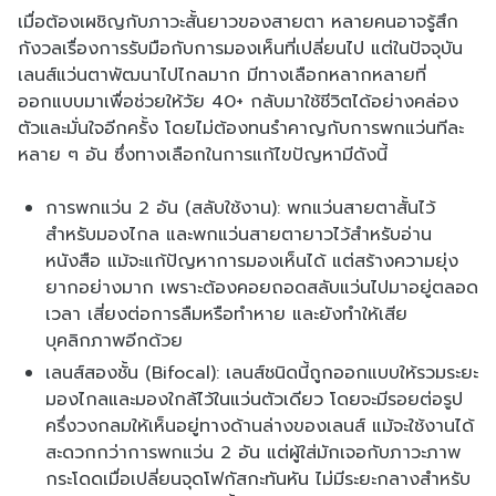
เมื่อต้องเผชิญกับภาวะสั้นยาวของสายตา หลายคนอาจรู้สึก
กังวลเรื่องการรับมือกับการมองเห็นที่เปลี่ยนไป แต่ในปัจจุบัน
เลนส์แว่นตาพัฒนาไปไกลมาก มีทางเลือกหลากหลายที่
ออกแบบมาเพื่อช่วยให้วัย 40+ กลับมาใช้ชีวิตได้อย่างคล่อง
ตัวและมั่นใจอีกครั้ง โดยไม่ต้องทนรำคาญกับการพกแว่นทีละ
หลาย ๆ อัน ซึ่งทางเลือกในการแก้ไขปัญหามีดังนี้
การพกแว่น 2 อัน (สลับใช้งาน): พกแว่นสายตาสั้นไว้
สำหรับมองไกล และพกแว่นสายตายาวไว้สำหรับอ่าน
หนังสือ แม้จะแก้ปัญหาการมองเห็นได้ แต่สร้างความยุ่ง
ยากอย่างมาก เพราะต้องคอยถอดสลับแว่นไปมาอยู่ตลอด
เวลา เสี่ยงต่อการลืมหรือทำหาย และยังทำให้เสีย
บุคลิกภาพอีกด้วย
เลนส์สองชั้น (Bifocal): เลนส์ชนิดนี้ถูกออกแบบให้รวมระยะ
มองไกลและมองใกล้ไว้ในแว่นตัวเดียว โดยจะมีรอยต่อรูป
ครึ่งวงกลมให้เห็นอยู่ทางด้านล่างของเลนส์ แม้จะใช้งานได้
สะดวกกว่าการพกแว่น 2 อัน แต่ผู้ใส่มักเจอกับภาวะภาพ
กระโดดเมื่อเปลี่ยนจุดโฟกัสกะทันหัน ไม่มีระยะกลางสำหรับ