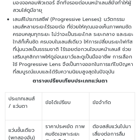
มองจอคอมพิวเตอร์ อีกทั้งรอยต่อบนหน้าเลนส์ยังทำให้ผู้
สวมใส่ดูมีอายุ
เลนส์โปรเกรสซีฟ (Progressive Lenses): นวัตกรรม
เลนส์หลายระยะไร้รอยต่อ ที่ช่วยให้คุณมองเห็นภาพคมชัด
ครอบคลุมทุกระยะ ไม่ว่าจะเป็นระยะไกล ระยะกลาง และระยะ
ใกล้ก็เห็นชัด ครบจบในเลนส์เดียว ให้การเปลี่ยนระยะโฟกัส
ที่นุ่มนวลเป็นธรรมชาติ ไร้รอยต่อกวนใจบนหน้าเลนส์ ช่วย
เสริมบุคลิกภาพให้ดูอ่อนเยาว์และดูเป็นมืออาชีพ การเลือก
ใช้
Progressive Lens
จึงเป็นทางออกในการแก้ไขปัญหา
ที่สมบูรณ์แบบและได้รับความนิยมสูงสุดในปัจจุบัน
ตารางเปรียบเทียบประเภทแว่นตา
ประเภทเลนส์
ข้อได้เปรียบ
ข้อจำกัด
/ แว่นตา
ราคาประหยัด ภาพ
ต้องสลับแว่นไปมา
แว่นชั้นเดียว
คมชัดเฉพาะระยะ
เสี่ยงต่อการลืม
(พกสองอัน)