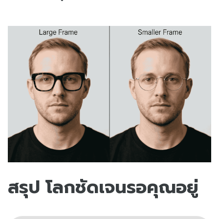
สรุป โลกชัดเจนรอคุณอยู่