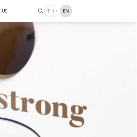
TH
EN
 US