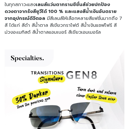
ในทุกสภาวะแสง
เลนส์แว่นตาทรานซิชั่นส์ช่วยปกป้อง
ดวงตาจากรังสียูวีได้ 100 %
และแสงสีน้ำเงินอันตราย
จากอุปกรณ์ดิจิตอล
มีสีเลนส์ให้เลือกหลายสีแฟชั่นมากถึง 7
สี ได้แก่ สีดำ สีน้ำตาล สีเขียวกราไฟต์ สีน้ำเงินแซฟไฟร์ สี
ม่วงอะเมทิสต์ สีน้ำตาลแอมเบอร์ สีเขียวเอมเมอรัล