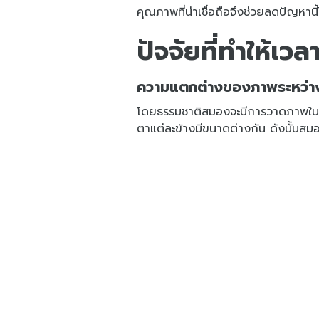
คุณภาพที่น่าเชื่อถือจึงช่วยลดปัญหานี้
ปัจจัยที่ทำให้เว
ความแตกต่างของภาพระหว่า
โดยธรรมชาติสมองจะมีการวาดภาพในตา
ตาแต่ละข้างมีขนาดต่างกัน ดังนั้นสม