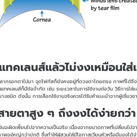
แทคเลนส์แล้วไม่งงเหมือนใส่
ากรอกตาไปมา จุดโฟกัสก็ยังคงอยู่ที่ดวงตาโดยตรง ภาพที่ได้จึง
คอนแทคเลนส์ก็มีข้อจำกัด เช่น ระยะเวลาในการใช้งานต่อวัน วิธีการ
างชนิด ดังนั้น การเลือกใช้งานจริงควรได้รับคำแนะนำจากผู้เชี่ยวช
สายตาสูง ๆ ถึงงงได้ง่ายกว่า
แว่นจะผิดเพี้ยนไปจากความเป็นจริง เนื่องจากขนาดภาพที่เปลี่ยนไป
จะใหญ่กว่าปกติ ซึ่งทำให้ผู้สวมใส่มีโอกาสเวียนหัวหรือมึนงงได้ง