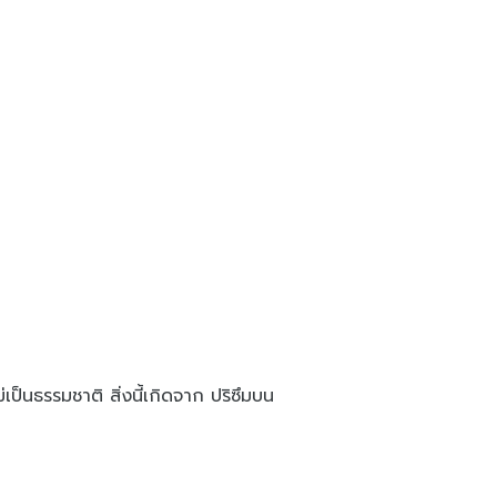
เป็นธรรมชาติ สิ่งนี้เกิดจาก ปริซึมบน