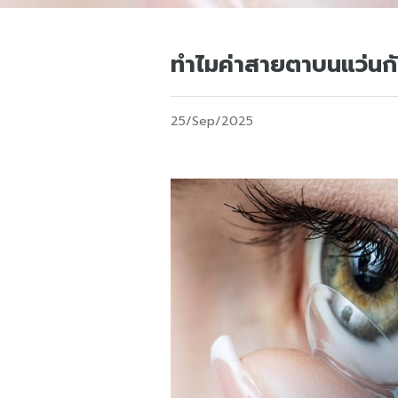
ทำไมค่าสายตาบนแว่นก
25/Sep/2025