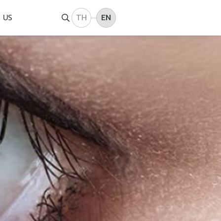
TH
EN
 US