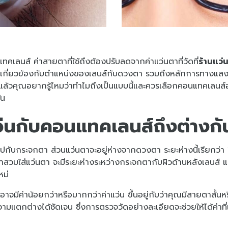
คเลนส์ ค่าสายตาที่ใช้ถึงต้องปรับลดจากค่าแว่นตาที่วัดที่
ร้านแว่
ิญ แต่เกี่ยวข้องกับตำแหน่งของเลนส์กับดวงตา รวมถึงหลักการทางแสงที
แล้วคุณอยากรู้ไหมว่าทำไมถึงเป็นแบบนี้และควรเลือกคอนแทคเลนส
ัน
่นกับคอนแทคเลนส์ถึงต่างกั
ับกระจกตา ส่วนแว่นตาจะอยู่ห่างจากดวงตา ระยะห่างนี้เรียกว่า 
อเราสวมใส่แว่นตา จะมีระยะห่างระหว่างกระจกตากับผิวด้านหลังเลนส์ แต
หม่
จมีค่าน้อยกว่าหรือมากกว่าค่าแว่น ขึ้นอยู่กับว่าคุณมีสายตาสั้น
มแตกต่างได้ชัดเจน ซึ่งการตรวจวัดอย่างละเอียดจะช่วยให้ได้ค่าที