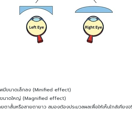
มีขนาดเล็กลง (Minified effect)
ขนาดใหญ่ (Magnified effect)
ายตาสั้นหรือสายตายาว สมองต้องประมวลผลเพื่อให้เห็นใกล้เคียงจริง