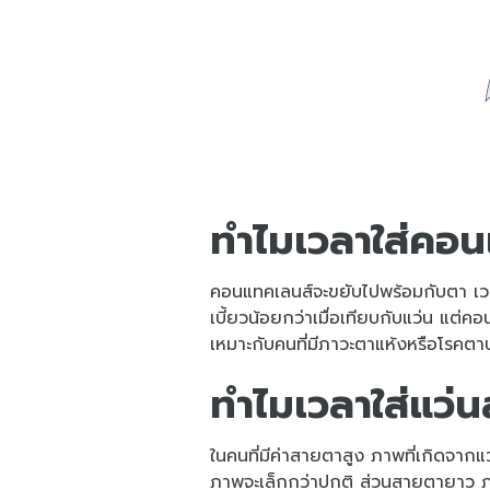
ทำไมเวลาใส่คอน
คอนแทคเลนส์จะขยับไปพร้อมกับตา เวล
เบี้ยวน้อยกว่าเมื่อเทียบกับแว่น แต่
เหมาะกับคนที่มีภาวะตาแห้งหรือโรคตาบ
ทำไมเวลาใส่แว่น
ในคนที่มีค่าสายตาสูง ภาพที่เกิดจาก
ภาพจะเล็กกว่าปกติ ส่วนสายตายาว ภาพ