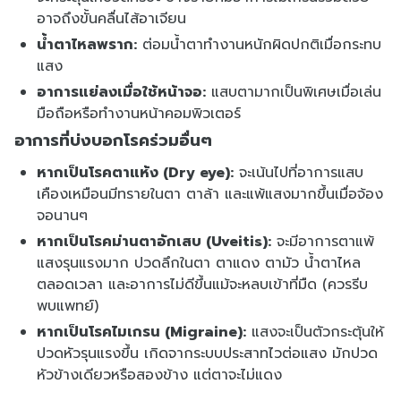
อาจถึงขั้นคลื่นไส้อาเจียน
น้ำตาไหลพราก:
ต่อมน้ำตาทำงานหนักผิดปกติเมื่อกระทบ
แสง
อาการแย่ลงเมื่อใช้หน้าจอ:
แสบตามากเป็นพิเศษเมื่อเล่น
มือถือหรือทำงานหน้าคอมพิวเตอร์
อาการที่บ่งบอกโรคร่วมอื่นๆ
หากเป็นโรคตาแห้ง (Dry eye):
จะเน้นไปที่อาการแสบ
เคืองเหมือนมีทรายในตา ตาล้า และแพ้แสงมากขึ้นเมื่อจ้อง
จอนานๆ
หากเป็นโรคม่านตาอักเสบ (Uveitis):
จะมีอาการตาแพ้
แสงรุนแรงมาก ปวดลึกในตา ตาแดง ตามัว น้ำตาไหล
ตลอดเวลา และอาการไม่ดีขึ้นแม้จะหลบเข้าที่มืด (ควรรีบ
พบแพทย์)
หากเป็นโรคไมเกรน (Migraine):
แสงจะเป็นตัวกระตุ้นให้
ปวดหัวรุนแรงขึ้น เกิดจากระบบประสาทไวต่อแสง มักปวด
หัวข้างเดียวหรือสองข้าง แต่ตาจะไม่แดง