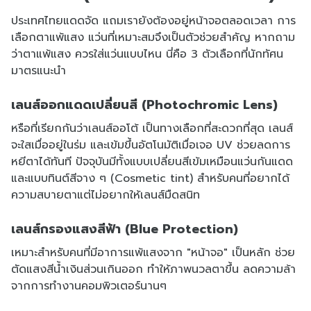
ประเทศไทยแดดจัด แถมเรายังต้องอยู่หน้าจอตลอดเวลา การ
เลือกตาแพ้แสง แว่นที่เหมาะสมจึงเป็นตัวช่วยสำคัญ หากถาม
ว่าตาแพ้แสง ควรใส่แว่นแบบไหน นี่คือ 3 ตัวเลือกที่นักทัศน
มาตรแนะนำ
เลนส์ออกแดดเปลี่ยนสี (Photochromic Lens)
หรือที่เรียกกันว่าเลนส์ออโต้ เป็นทางเลือกที่สะดวกที่สุด เลนส์
จะใสเมื่ออยู่ในร่ม และเข้มขึ้นอัตโนมัติเมื่อเจอ UV ช่วยลดการ
หยีตาได้ทันที ปัจจุบันมีทั้งแบบเปลี่ยนสีเข้มเหมือนแว่นกันแดด
และแบบทินต์สีจาง ๆ (Cosmetic tint) สำหรับคนที่อยากได้
ความสบายตาแต่ไม่อยากให้เลนส์มืดสนิท
เลนส์กรองแสงสีฟ้า (Blue Protection)
เหมาะสำหรับคนที่มีอาการแพ้แสงจาก "หน้าจอ" เป็นหลัก ช่วย
ตัดแสงสีน้ำเงินส่วนเกินออก ทำให้ภาพนวลตาขึ้น ลดความล้า
จากการทำงานคอมพิวเตอร์นานๆ