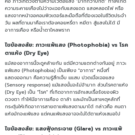
คือ ภาวะที่ดวงตามีความไวต่อแสง "มากกว่าปกติ" ทำให้เกิด
ความระคายเคืองไม่ว่าจะเจอกับแสงแดด แสงหลอดไฟ หรือ
แสงจากหน้าจอคอมพิวเตอร์และมือถือที่ต้องเจอในชีวิตประจำ
วัน ผลที่ตามมาคือเราต้องคอยหรี่ตา หยีตา สู้แสงไม่ได้ มี
อาการเคือง หรือน้ำตาไหลพราก
ไขข้อสงสัย: ภาวะแพ้แสง (Photophobia) vs โรค
ตาแห้ง (Dry Eye)
แม้สองอาการนี้จะดูคล้ายกัน แต่มีความแตกต่างกันอยู่ ภาวะ
แพ้แสง (Photophobia) เป็นเพียง "อาการ" หนึ่งที่
แสดงออกมา คือความรู้สึกเจ็บ แแสบ ปวดเมื่อเจอแสง
(Sensory response) แม้แสงนั้นจะไม่จ้ามาก ส่วนโรคตาแห้ง
(Dry Eye) เป็น "โรค" ที่เกิดจากการอักเสบเรื้อรังของผิว
ดวงตา ทำให้มีอาการเคือง ตาล้า และมักเป็นสาเหตุหลักที่
กระตุ้นให้เกิดอาการสายตาแพ้แสงตามมาได้ กล่าวคือ คนตา
แห้งมักจะแพ้แสง แต่คนแพ้แสงอาจจะไม่ได้ตาแห้งเสมอไป
ไขข้อสงสัย: แสงฟุ้งกระจาย (Glare) vs ภาวะแพ้