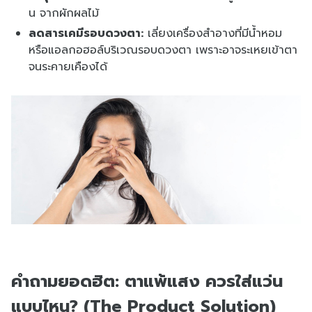
น จากผักผลไม้
ลดสารเคมีรอบดวงตา:
เลี่ยงเครื่องสำอางที่มีน้ำหอม
หรือแอลกอฮอล์บริเวณรอบดวงตา เพราะอาจระเหยเข้าตา
จนระคายเคืองได้
คำถามยอดฮิต: ตาแพ้แสง ควรใส่แว่น
แบบไหน? (The Product Solution)