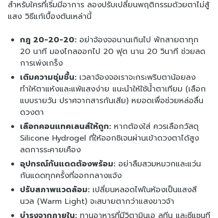
สำหรับใครที่เริ่มมีอาการ ลองปรับเปลี่ยนพฤติกรรมด้วยตาไม่สู้
แสง วิธีแก้เบื้องต้นเหล่านี้
กฎ 20-20-20:
อย่าจ้องจอนานเกินไป พักสายตาทุก
20 นาที มองไกลออกไป 20 ฟุต นาน 20 วินาที ช่วยลด
การเพ่งเกร็ง
เติมความชุ่มชื้น:
เวลาจ้องจอเราจะกระพริบตาน้อยลง
ทำให้ตาแห้งและแพ้แสงง่าย แนะนำให้ใช้น้ำตาเทียม (เลือก
แบบรายวัน ปราศจากสารกันเสีย) หยอดเพื่อช่วยหล่อลื่น
ดวงตา
เลือกคอนแทคเลนส์ให้ถูก:
หากต้องใส่ ควรเลือกวัสดุ
Silicone Hydrogel ที่ให้ออกซิเจนผ่านเข้าดวงตาได้สูง
ลดการระคายเคือง
อุปกรณ์กันแดดต้องพร้อม:
อย่าลืมสวมหมวกและแว่น
กันแดดทุกครั้งที่ออกกลางแจ้ง
ปรับสภาพแวดล้อม:
เปลี่ยนหลอดไฟในห้องเป็นแสงสี
นวล (Warm Light) จะสบายตากว่าแสงขาวจ้า
บำรุงจากภายใน:
ทานอาหารที่มีวิตามินเอ ลูทีน และซีแซนที