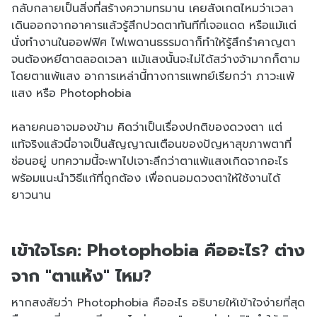
กลับกลายเป็นสิ่งที่สร้างความทรมาน เคยสังเกตไหมว่าเวลา
เดินออกจากอาคารแล้วรู้สึกปวดตาทันทีที่เจอแดด หรือแม้แต่
นั่งทำงานในออฟฟิศ ไฟเพดานธรรมดาก็ทำให้รู้สึกรำคาญตา
จนต้องหยีตาตลอดเวลา แม้แสงนั้นจะไม่ได้สว่างจ้ามากก็ตาม
โดยตาแพ้แสง อาการเหล่านี้ทางการแพทย์เรียกว่า ภาวะแพ้
แสง หรือ Photophobia
หลายคนอาจมองข้าม คิดว่าเป็นเรื่องปกติของดวงตา แต่
แท้จริงแล้วนี่อาจเป็นสัญญาณเตือนของปัญหาสุขภาพตาที่
ซ่อนอยู่ บทความนี้จะพาไปเจาะลึกว่าตาแพ้แสงเกิดจากอะไร
พร้อมแนะนำวิธีแก้ที่ถูกต้อง เพื่อถนอมดวงตาให้ใช้งานได้
ยาวนาน
เข้าใจโรค: Photophobia คืออะไร? ต่าง
จาก "ตาแห้ง" ไหม?
หากสงสัยว่า Photophobia คืออะไร อธิบายให้เข้าใจง่ายที่สุด