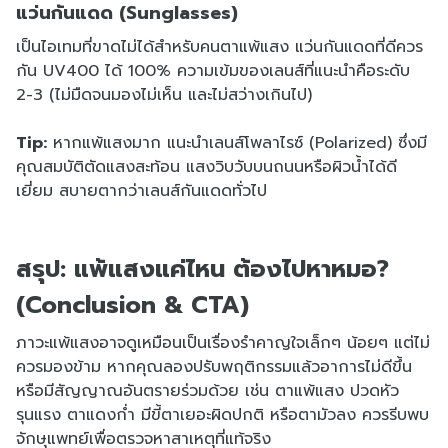
แว่นกันแดด (Sunglasses)
เป็นไอเทมที่ขาดไม่ได้สำหรับคนตาแพ้แสง แว่นกันแดดที่ดีควร
กัน UV400 ได้ 100% ความเข้มของเลนส์ที่แนะนำคือระดับ
2-3 (ไม่มืดจนมองไม่เห็น และไม่สว่างเกินไป)
Tip:
หากแพ้แสงมาก แนะนำเลนส์โพลาไรซ์ (Polarized) ซึ่งมี
คุณสมบัติตัดแสงสะท้อน แสงวิบวับบนถนนหรือผิวน้ำได้ดี
เยี่ยม สบายตากว่าเลนส์กันแดดทั่วไป
สรุป: แพ้แสงแค่ไหน ต้องไปหาหมอ?
(Conclusion & CTA)
ภาวะแพ้แสงอาจดูเหมือนเป็นเรื่องรำคาญใจเล็กๆ น้อยๆ แต่ไม่
ควรมองข้าม หากคุณลองปรับพฤติกรรมแล้วอาการไม่ดีขึ้น
หรือมีสัญญาณอันตรายร่วมด้วย เช่น ตาแพ้แสง ปวดหัว
รุนแรง ตาแดงก่ำ มีขี้ตาเยอะผิดปกติ หรือตามัวลง ควรรีบพบ
จักษุแพทย์เพื่อตรวจหาสาเหตุที่แท้จริง