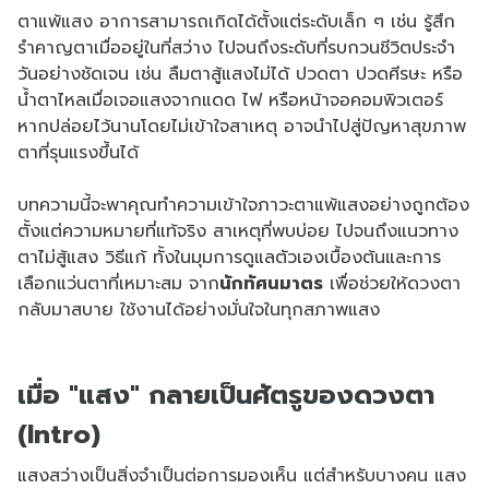
ตาแพ้แสง อาการสามารถเกิดได้ตั้งแต่ระดับเล็ก ๆ เช่น รู้สึก
รำคาญตาเมื่ออยู่ในที่สว่าง ไปจนถึงระดับที่รบกวนชีวิตประจำ
วันอย่างชัดเจน เช่น ลืมตาสู้แสงไม่ได้ ปวดตา ปวดศีรษะ หรือ
น้ำตาไหลเมื่อเจอแสงจากแดด ไฟ หรือหน้าจอคอมพิวเตอร์
หากปล่อยไว้นานโดยไม่เข้าใจสาเหตุ อาจนำไปสู่ปัญหาสุขภาพ
ตาที่รุนแรงขึ้นได้
บทความนี้จะพาคุณทำความเข้าใจภาวะตาแพ้แสงอย่างถูกต้อง
ตั้งแต่ความหมายที่แท้จริง สาเหตุที่พบบ่อย ไปจนถึงแนวทาง
ตาไม่สู้แสง วิธีแก้ ทั้งในมุมการดูแลตัวเองเบื้องต้นและการ
เลือกแว่นตาที่เหมาะสม จาก
นักทัศนมาตร
เพื่อช่วยให้ดวงตา
กลับมาสบาย ใช้งานได้อย่างมั่นใจในทุกสภาพแสง
เมื่อ "แสง" กลายเป็นศัตรูของดวงตา
(Intro)
แสงสว่างเป็นสิ่งจำเป็นต่อการมองเห็น แต่สำหรับบางคน แสง