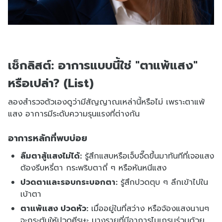
เช็กลิสต์: อาการแบบนี้ใช่ "ตาแพ้แสง"
หรือเปล่า? (List)
ลองสำรวจตัวเองดูว่ามีสัญญาณเหล่านี้หรือไม่ เพราะตาแพ้
แสง อาการมีระดับความรุนแรงที่ต่างกัน
อาการหลักที่พบบ่อย
ลืมตาสู้แสงไม่ได้:
รู้สึกแสบหรือเจ็บจี๊ดขึ้นมาทันทีที่เจอแสง
ต้องรีบหรี่ตา กระพริบตาถี่ ๆ หรือหันหนีแสง
ปวดตาและรอบกระบอกตา:
รู้สึกปวดตุบ ๆ ลึกเข้าไปใน
เบ้าตา
ตาแพ้แสง ปวดหัว:
เมื่ออยู่ในที่สว่าง หรือจ้องแสงนานๆ
จะกระตุ้นให้ปวดศีรษะ บางรายที่มีอาการไมเกรนร่วมด้วย