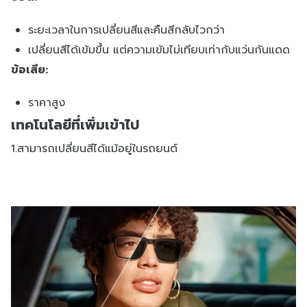
ระยะเวลาในการเปลี่ยนสีและคืนสีกลับไวกว่า
เปลี่ยนสีได้เข้มขึ้น แต่ความเข้มไม่เทียบเท่ากับแว่นกันแดด
ข้อเสีย:
ราคาสูง
เทคโนโลยีที่เพิ่มเข้าไป
1.สามารถเปลี่ยนสีได้แม้อยู่ในรถยนต์