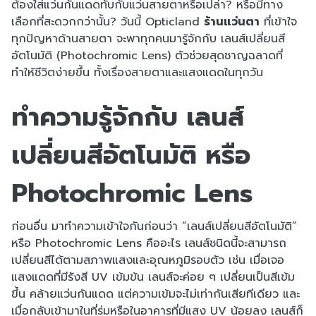
ต้องใส่แว่นกันแดดทับกับแว่นสายตาหรือเปล่า? หรือมีทาง
เลือกที่สะดวกกว่านั้น? วันนี้ Opticland
ร้านแว่นตา
ที่เข้าใจ
ทุกปัญหาด้านสายตา จะพาทุกคนมารู้จักกับ เลนส์เปลี่ยนสี
อัตโนมัติ (Photochromic Lens) ตัวช่วยสุดชาญฉลาดที่
ทำให้ชีวิตง่ายขึ้น ทั้งเรื่องสายตาและแสงแดดในทุกวัน
ทำความรู้จักกับ เลนส์
เปลี่ยนสีอัตโนมัติ หรือ
Photochromic Lens
ก่อนอื่น มาทำความเข้าใจกันก่อนว่า “เลนส์เปลี่ยนสีอัตโนมัติ”
หรือ Photochromic Lens คืออะไร เลนส์ชนิดนี้จะสามารถ
เปลี่ยนสีได้ตามสภาพแสงและอุณหภูมิรอบตัว เช่น เมื่อเจอ
แสงแดดที่มีรังสี UV เข้มข้น เลนส์จะค่อย ๆ เปลี่ยนเป็นสีเข้ม
ขึ้น คล้ายแว่นกันแดด แต่ความเข้มจะไม่เท่ากันเสียทีเดียว และ
เมื่อกลับเข้ามาในที่ร่มหรือในอาคารที่มีแสง UV น้อยลง เลนส์ก็