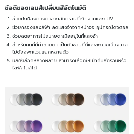
ข้อดีของเลนส์เปลี่ยนสีอัตโนมัติ
ช่วยปกป้องดวงตาจากอันตรายที่เกิดจากแสง UV
ช่วยกรองแสงสีฟ้า ลดแสงจ้าจากหน้าจอ อุปกรณ์ดิจิตอล
ช่วยลดอาการไม่สบายตาเมื่ออยู่ในที่แสงจ้า
สำหรับคนที่มีค่าสายตา เป็นตัวช่วยที่ดีและสะดวกเนื่องจาก
ไม่ต้องพกแว่นแยกหลายตัว
มีสีให้เลือกหลากหลาย สามารถเลือกให้เข้ากับสีกรอบหรือ
ไลฟ์สไตล์ได้