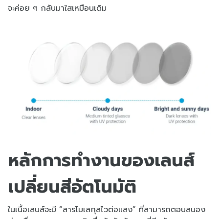
จะค่อย ๆ กลับมาใสเหมือนเดิม
หลักการทำงานของเลนส์
เปลี่ยนสีอัตโนมัติ
ในเนื้อเลนส์จะมี “สารโมเลกุลไวต่อแสง” ที่สามารถตอบสนอง