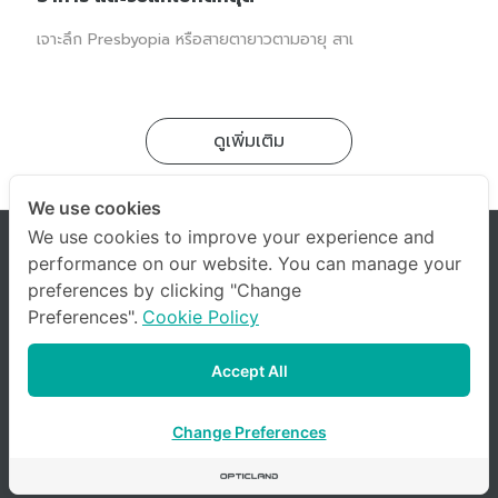
เจาะลึก Presbyopia หรือสายตายาวตามอายุ สาเ
ดูเพิ่มเติม
We use cookies
We use cookies to improve your experience and
performance on our website. You can manage your
preferences by clicking "Change
Preferences".
Cookie Policy
Accept All
Change Preferences
© 2023 company All Rights Reserved. |
Terms & Conditions
|
Privacy Policy
|
Other Policies