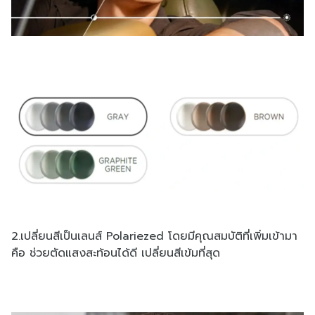
2.เปลี่ยนสีเป็นเลนส์ Polariezed โดยมีคุณสมบัติที่เพิ่มเข้ามา
คือ ช่วยตัดแสงสะท้อนได้ดี เปลี่ยนสีเข้มที่สุด