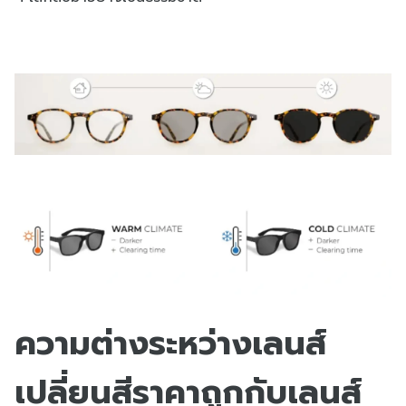
ความต่างระหว่างเลนส์
เปลี่ยนสีราคาถูกกับเลนส์